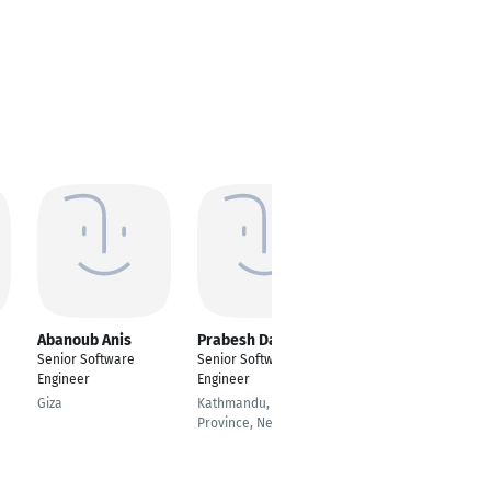
Abanoub Anis
Prabesh Dahal
Michael Engel
Senior Software
Senior Software
Software Engineer
Engineer
Engineer
München
Giza
Kathmandu, Bagmati
Province, Nepal