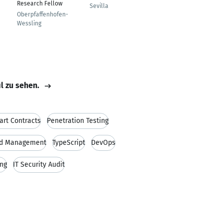
Research Fellow
Dtor. RRHH y
Sevilla
Organización
Oberpfaffenhofen-
Wessling
Vigo
il zu sehen.
rt Contracts
Penetration Testing
ud Management
TypeScript
DevOps
ing
IT Security Audit