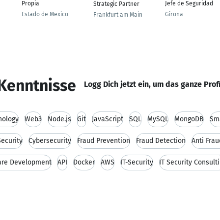
Propia
Jefe de Seguridad
Strategic Partner
Estado de Mexico
Girona
Frankfurt am Main
a
Kenntnisse
Logg Dich jetzt ein, um das ganze Prof
nology
Web3
Node.js
Git
JavaScript
SQL
MySQL
MongoDB
Sma
ecurity
Cybersecurity
Fraud Prevention
Fraud Detection
Anti Fra
are Development
API
Docker
AWS
IT-Security
IT Security Consult