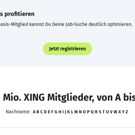
s profitieren
asis-Mitglied kannst Du Deine Job-Suche deutlich optimieren.
Jetzt registrieren
 Mio. XING Mitglieder, von A bi
Nachname:
A
B
C
D
E
F
G
H
I
J
K
L
M
N
O
P
Q
R
S
T
U
V
W
X
Y
Z