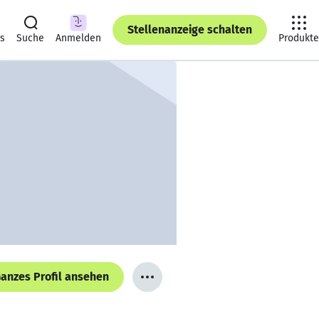
Stellenanzeige schalten
ts
Suche
Anmelden
Produkte
anzes Profil ansehen