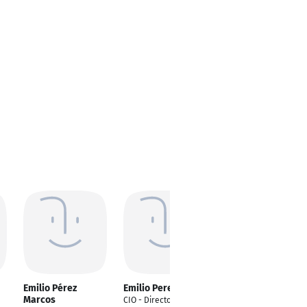
Emilio Pérez
Emilio Perez
Emilio Pérez
Marcos
Troncoso
CIO - Director Técnico