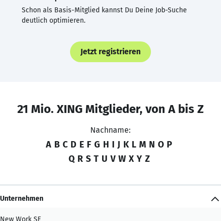
Schon als Basis-Mitglied kannst Du Deine Job-Suche
deutlich optimieren.
Jetzt registrieren
21 Mio. XING Mitglieder, von A bis Z
Nachname:
A
B
C
D
E
F
G
H
I
J
K
L
M
N
O
P
Q
R
S
T
U
V
W
X
Y
Z
Unternehmen
New Work SE