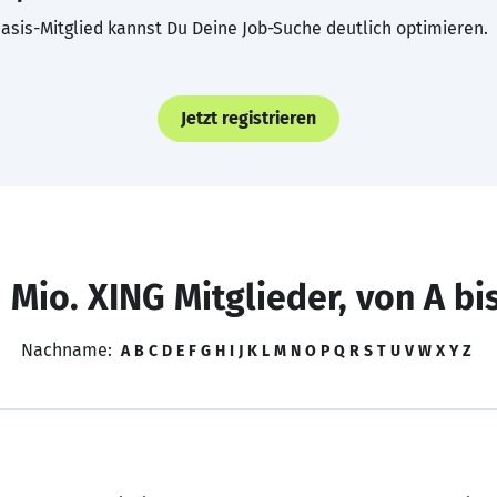
asis-Mitglied kannst Du Deine Job-Suche deutlich optimieren.
Jetzt registrieren
 Mio. XING Mitglieder, von A bi
Nachname:
A
B
C
D
E
F
G
H
I
J
K
L
M
N
O
P
Q
R
S
T
U
V
W
X
Y
Z