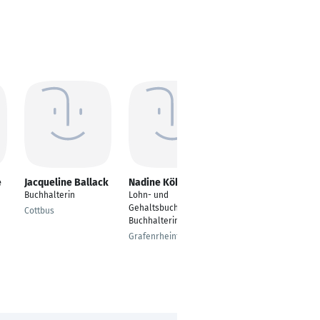
e
Jacqueline Ballack
Nadine Köhler
Nancy Brahmann
Buchhalterin
Lohn- und
Groß &
Gehaltsbuchhalterin/
Außenhandelskauffra
Cottbus
Buchhalterin
u / Buchhalterin
Grafenrheinfeld
Oststeinbek