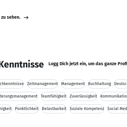
e zu sehen.
Kenntnisse
Logg Dich jetzt ein, um das ganze Prof
chkenntnisse
Zeitmanagement
Management
Buchhaltung
Deutsc
rderungsmanagement
Teamfähigkeit
Zuverlässigkeit
Kommunikation
higkeit
Pünktlichkeit
Belastbarkeit
Soziale Kompetenz
Social Med