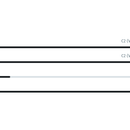
C2 (
C2 (