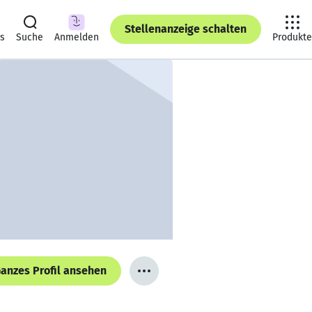
Stellenanzeige schalten
ts
Suche
Anmelden
Produkte
anzes Profil ansehen