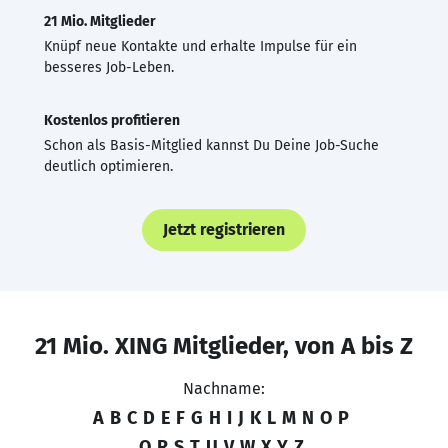
21 Mio. Mitglieder
Knüpf neue Kontakte und erhalte Impulse für ein
besseres Job-Leben.
Kostenlos profitieren
Schon als Basis-Mitglied kannst Du Deine Job-Suche
deutlich optimieren.
Jetzt registrieren
21 Mio. XING Mitglieder, von A bis Z
Nachname:
A
B
C
D
E
F
G
H
I
J
K
L
M
N
O
P
Q
R
S
T
U
V
W
X
Y
Z