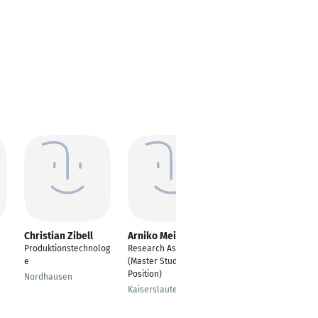
Christian Zibell
Arniko Meinhold
Andreas
Himmelbauer
Produktionstechnolog
Research Assistant
Wirtschaftsingenieur
e
(Master Student
wesen
Position)
Nordhausen
Linz
Kaiserslautern