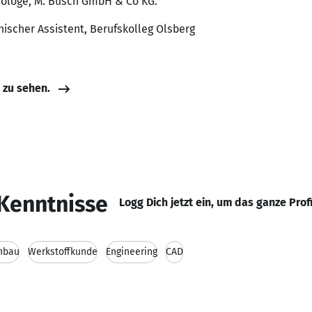
nologe, M. Busch GmbH & Co KG.
nischer Assistent, Berufskolleg Olsberg
e zu sehen.
Kenntnisse
Logg Dich jetzt ein, um das ganze Prof
nbau
Werkstoffkunde
Engineering
CAD