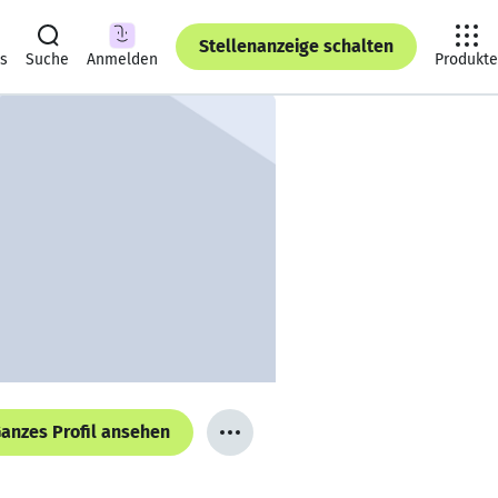
Stellenanzeige schalten
ts
Suche
Anmelden
Produkte
anzes Profil ansehen