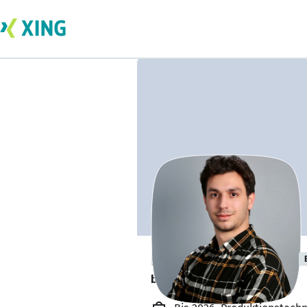
Emirhan Bayram
bildet sich zurzeit weiter. 🎓