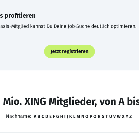
s profitieren
asis-Mitglied kannst Du Deine Job-Suche deutlich optimieren.
Jetzt registrieren
 Mio. XING Mitglieder, von A bi
Nachname:
A
B
C
D
E
F
G
H
I
J
K
L
M
N
O
P
Q
R
S
T
U
V
W
X
Y
Z