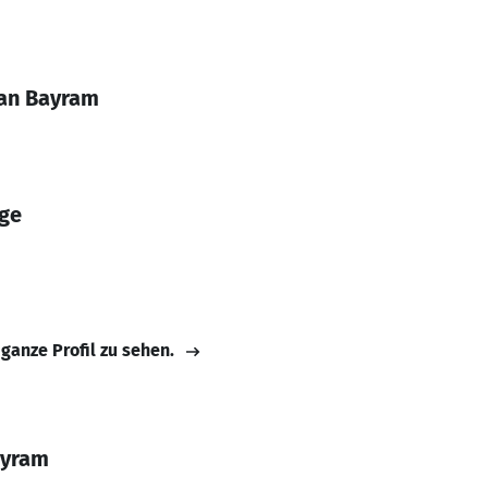
han Bayram
ge
 ganze Profil zu sehen.
ayram