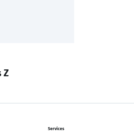
s Z
Services