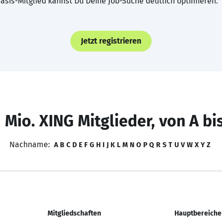
asis-Mitglied kannst Du Deine Job-Suche deutlich optimieren.
Jetzt registrieren
 Mio. XING Mitglieder, von A bi
Nachname:
A
B
C
D
E
F
G
H
I
J
K
L
M
N
O
P
Q
R
S
T
U
V
W
X
Y
Z
Mitgliedschaften
Hauptbereiche