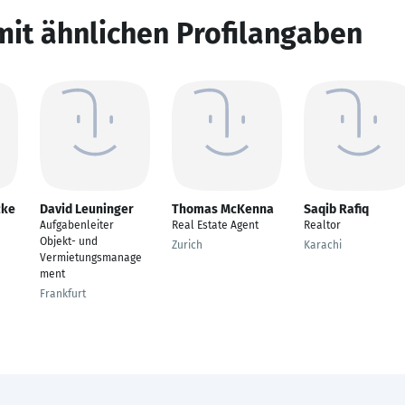
mit ähnlichen Profilangaben
cke
David Leuninger
Thomas McKenna
Saqib Rafiq
Aufgabenleiter
Real Estate Agent
Realtor
Objekt- und
Zurich
Karachi
Vermietungsmanage
ment
Frankfurt