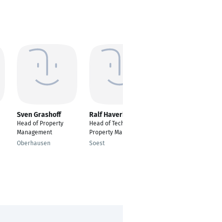
Sven Grashoff
Ralf Haverkamp
Snizhana
Kharechko
Head of Property
Head of Technical
Immobilienmakler
Management
Property Management
Lübeck
Oberhausen
Soest