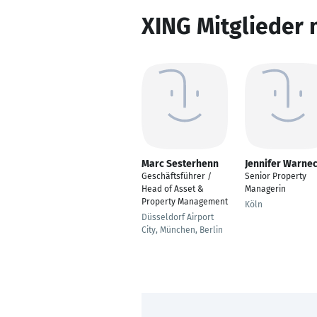
XING Mitglieder 
Marc Sesterhenn
Jennifer Warne
Geschäftsführer /
Senior Property
Head of Asset &
Managerin
Property Management
Köln
Düsseldorf Airport
City, München, Berlin