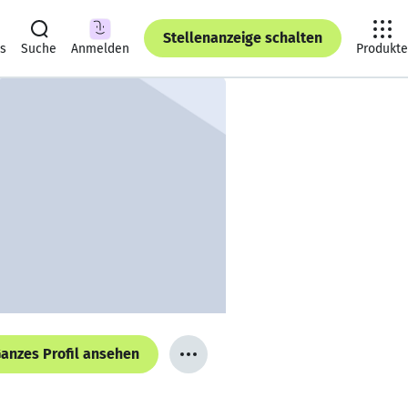
Stellenanzeige schalten
ts
Suche
Anmelden
Produkte
anzes Profil ansehen