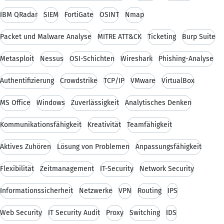
IBM QRadar
SIEM
FortiGate
OSINT
Nmap
Packet und Malware Analyse
MITRE ATT&CK
Ticketing
Burp Suite
Metasploit
Nessus
OSI-Schichten
Wireshark
Phishing-Analyse
Authentifizierung
Crowdstrike
TCP/IP
VMware
VirtualBox
MS Office
Windows
Zuverlässigkeit
Analytisches Denken
Kommunikationsfähigkeit
Kreativität
Teamfähigkeit
Aktives Zuhören
Lösung von Problemen
Anpassungsfähigkeit
Flexibilität
Zeitmanagement
IT-Security
Network Security
Informationssicherheit
Netzwerke
VPN
Routing
IPS
Web Security
IT Security Audit
Proxy
Switching
IDS