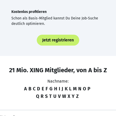
Kostenlos profitieren
Schon als Basis-Mitglied kannst Du Deine Job-Suche
deutlich optimieren.
Jetzt registrieren
21 Mio. XING Mitglieder, von A bis Z
Nachname:
A
B
C
D
E
F
G
H
I
J
K
L
M
N
O
P
Q
R
S
T
U
V
W
X
Y
Z