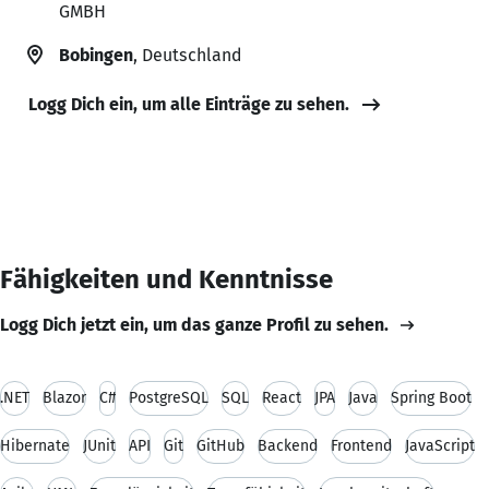
GMBH
Bobingen
, Deutschland
Logg Dich ein, um alle Einträge zu sehen.
Fähigkeiten und Kenntnisse
Logg Dich jetzt ein, um das ganze Profil zu sehen.
.NET
Blazor
C#
PostgreSQL
SQL
React
JPA
Java
Spring Boot
Hibernate
JUnit
API
Git
GitHub
Backend
Frontend
JavaScript