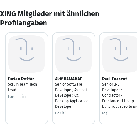
XING Mitglieder mit ähnlichen
Profilangaben
Dušan Roštár
Akif HAMARAT
Paul Enascut
Scrum Team Tech
Senior Software
Senior .NET
Lead
Developer, Asp.net
Developer •
Developer, C#,
Contractor •
Forchheim
Desktop Application
Freelancer | I help
Developer
build robust softwar
Denizli
Iaşi