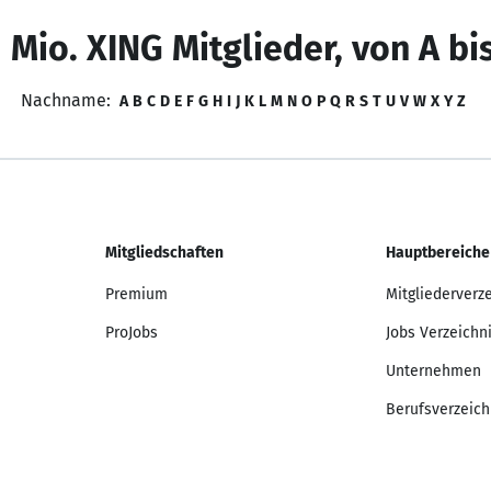
 Mio. XING Mitglieder, von A bi
Nachname:
A
B
C
D
E
F
G
H
I
J
K
L
M
N
O
P
Q
R
S
T
U
V
W
X
Y
Z
Mitgliedschaften
Hauptbereiche
Premium
Mitgliederverz
ProJobs
Jobs Verzeichn
Unternehmen
Berufsverzeich