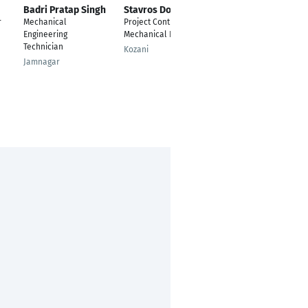
Badri Pratap Singh
Stavros Dougalis
Alexander Martens
r
Mechanical
Project Control -
---
Engineering
Mechanical Engineer
Oberlienz
Technician
Kozani
Jamnagar