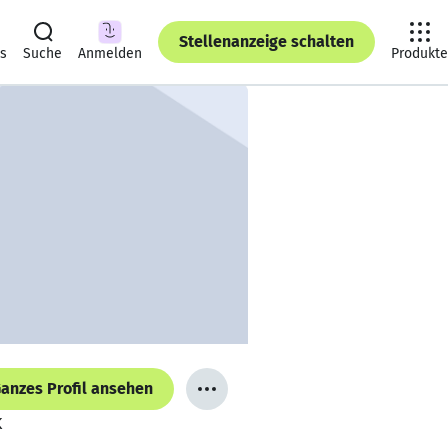
Stellenanzeige schalten
ts
Suche
Anmelden
Produkte
anzes Profil ansehen
K