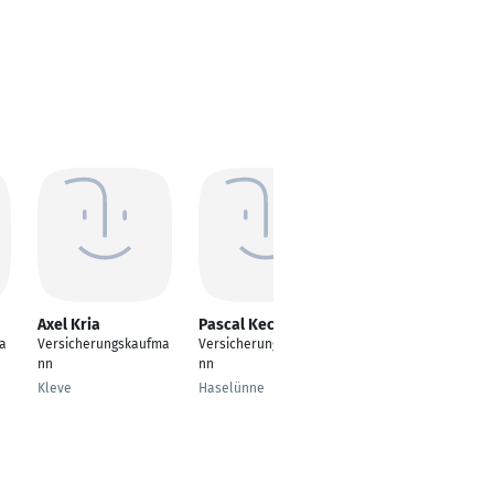
Axel Kria
Pascal Keck
Katharina Süß
ra
Versicherungskaufma
Versicherungskaufma
Versicherungskauffra
nn
nn
u
Kleve
Haselünne
München