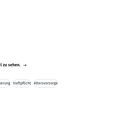
il zu sehen.
herung
Haftpflicht
Altersvorsorge