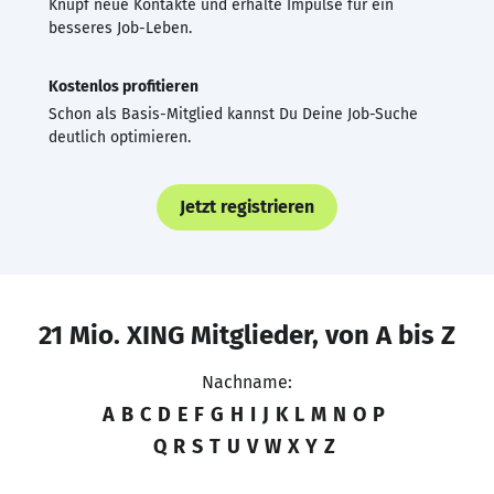
Knüpf neue Kontakte und erhalte Impulse für ein
besseres Job-Leben.
Kostenlos profitieren
Schon als Basis-Mitglied kannst Du Deine Job-Suche
deutlich optimieren.
Jetzt registrieren
21 Mio. XING Mitglieder, von A bis Z
Nachname:
A
B
C
D
E
F
G
H
I
J
K
L
M
N
O
P
Q
R
S
T
U
V
W
X
Y
Z