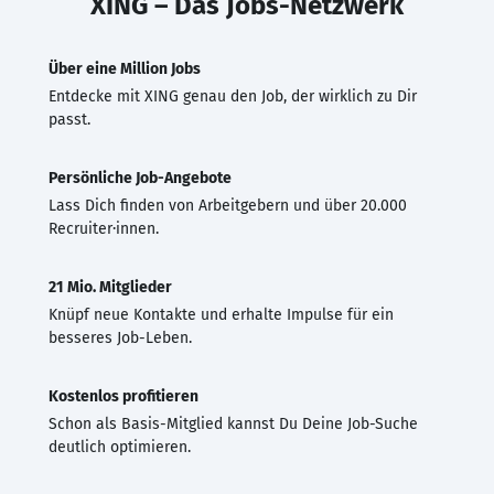
XING – Das Jobs-Netzwerk
Über eine Million Jobs
Entdecke mit XING genau den Job, der wirklich zu Dir
passt.
Persönliche Job-Angebote
Lass Dich finden von Arbeitgebern und über 20.000
Recruiter·innen.
21 Mio. Mitglieder
Knüpf neue Kontakte und erhalte Impulse für ein
besseres Job-Leben.
Kostenlos profitieren
Schon als Basis-Mitglied kannst Du Deine Job-Suche
deutlich optimieren.