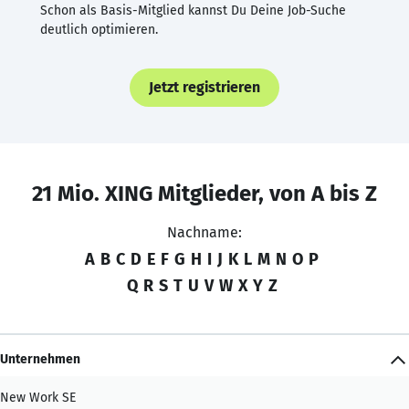
Schon als Basis-Mitglied kannst Du Deine Job-Suche
deutlich optimieren.
Jetzt registrieren
21 Mio. XING Mitglieder, von A bis Z
Nachname:
A
B
C
D
E
F
G
H
I
J
K
L
M
N
O
P
Q
R
S
T
U
V
W
X
Y
Z
Unternehmen
New Work SE