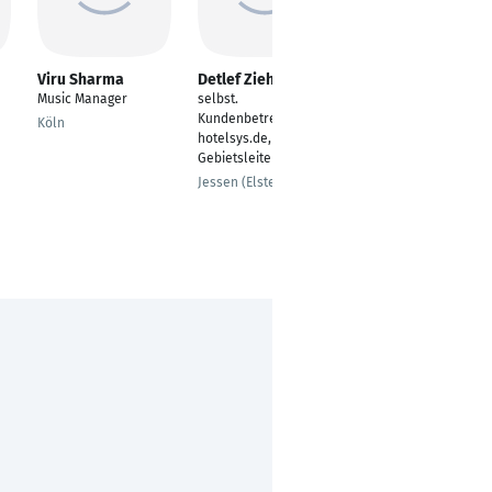
Viru Sharma
Detlef Ziehe
Claus Stahl
Music Manager
selbst.
DJ / Köln / Hochzeits
Kundenbetreuer
DJ / Geburtstags DJ /
Köln
hotelsys.de,
Gala DJ / Event DJ /
Gebietsleiter,
Messe DJ
Jessen (Elster)
Köln