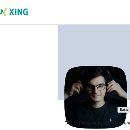
Eren Acikgoez
Basis
Selbstständig, DJ, DJ Defen