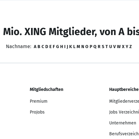
 Mio. XING Mitglieder, von A bi
Nachname:
A
B
C
D
E
F
G
H
I
J
K
L
M
N
O
P
Q
R
S
T
U
V
W
X
Y
Z
Mitgliedschaften
Hauptbereiche
Premium
Mitgliederverz
ProJobs
Jobs Verzeichn
Unternehmen
Berufsverzeich