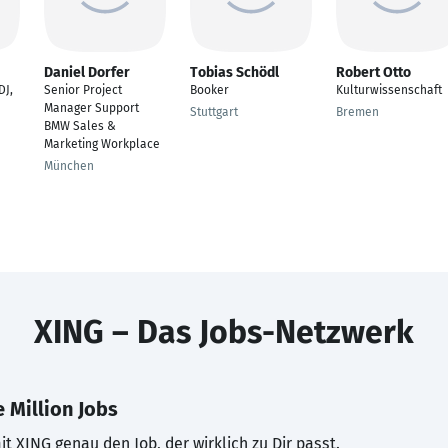
Daniel Dorfer
Tobias Schödl
Robert Otto
DJ,
Senior Project
Booker
Kulturwissenschaft
Manager Support
Stuttgart
Bremen
BMW Sales &
Marketing Workplace
München
XING – Das Jobs-Netzwerk
 Million Jobs
t XING genau den Job, der wirklich zu Dir passt.