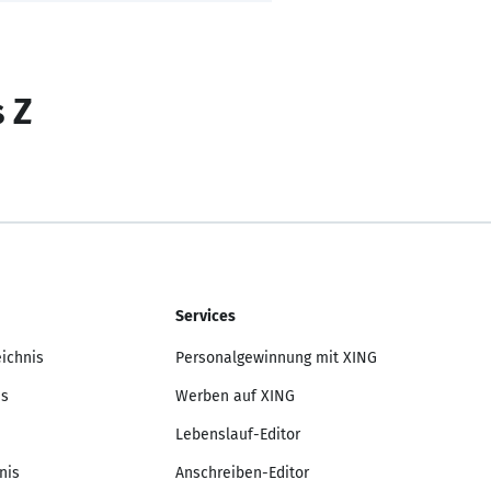
s Z
Services
eichnis
Personalgewinnung mit XING
is
Werben auf XING
Lebenslauf-Editor
nis
Anschreiben-Editor