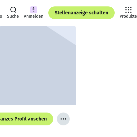
Stellenanzeige schalten
ts
Suche
Anmelden
Produkte
anzes Profil ansehen