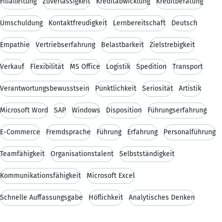
Filialleitung
Zuverlässigkeit
Kreditabwicklung
Kreditberatung
Umschuldung
Kontaktfreudigkeit
Lernbereitschaft
Deutsch
Empathie
Vertriebserfahrung
Belastbarkeit
Zielstrebigkeit
Verkauf
Flexibilität
MS Office
Logistik
Spedition
Transport
Verantwortungsbewusstsein
Pünktlichkeit
Seriosität
Artistik
Microsoft Word
SAP
Windows
Disposition
Führungserfahrung
E-Commerce
Fremdsprache
Führung
Erfahrung
Personalführung
Teamfähigkeit
Organisationstalent
Selbstständigkeit
Kommunikationsfähigkeit
Microsoft Excel
Schnelle Auffassungsgabe
Höflichkeit
Analytisches Denken