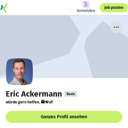
Job posten
Anmelden
Eric Ackermann
Basis
würde gern helfen. 🛍🦮👶
Ganzes Profil ansehen