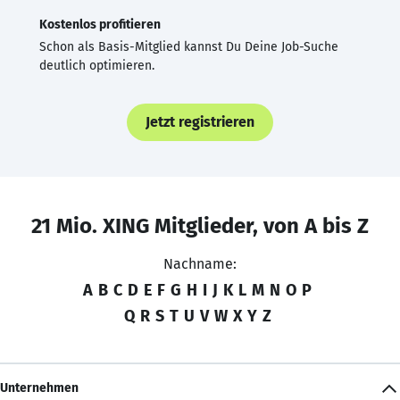
Kostenlos profitieren
Schon als Basis-Mitglied kannst Du Deine Job-Suche
deutlich optimieren.
Jetzt registrieren
21 Mio. XING Mitglieder, von A bis Z
Nachname:
A
B
C
D
E
F
G
H
I
J
K
L
M
N
O
P
Q
R
S
T
U
V
W
X
Y
Z
Unternehmen