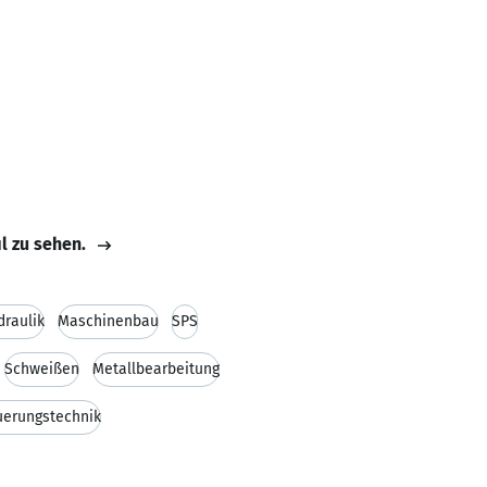
il zu sehen.
draulik
Maschinenbau
SPS
Schweißen
Metallbearbeitung
uerungstechnik