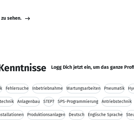
e zu sehen.
Kenntnisse
Logg Dich jetzt ein, um das ganze Prof
ik
Fehlersuche
Inbetriebnahme
Wartungsarbeiten
Pneumatik
Hy
technik
Anlagenbau
STEP7
SPS-Programmierung
Antriebstechnik
nstallationen
Produktionsanlagen
Deutsch
Englische Sprache
Ste