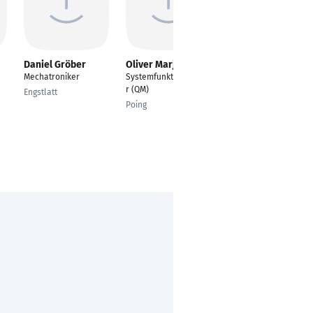
Daniel Gröber
Oliver Marjan
Justin Schmidt
Mechatroniker
Systemfunktionsprüfe
---
r (QM)
Engstlatt
Espelkamp
Poing