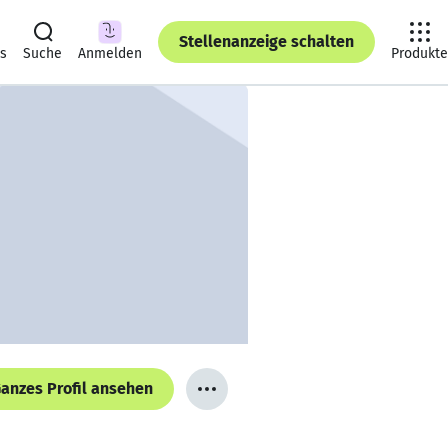
Stellenanzeige schalten
ts
Suche
Anmelden
Produkte
anzes Profil ansehen