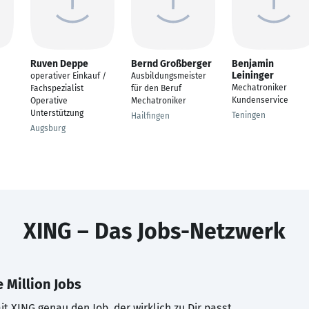
Ruven Deppe
Bernd Großberger
Benjamin
Leininger
operativer Einkauf /
Ausbildungsmeister
Mechatroniker
Fachspezialist
für den Beruf
Kundenservice
Operative
Mechatroniker
Unterstützung
Teningen
Hailfingen
Augsburg
XING – Das Jobs-Netzwerk
 Million Jobs
t XING genau den Job, der wirklich zu Dir passt.