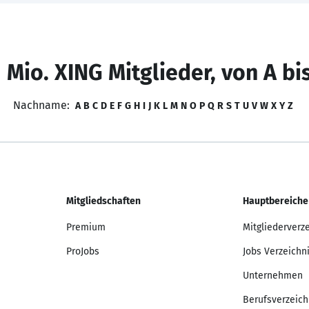
 Mio. XING Mitglieder, von A bi
Nachname:
A
B
C
D
E
F
G
H
I
J
K
L
M
N
O
P
Q
R
S
T
U
V
W
X
Y
Z
Mitgliedschaften
Hauptbereiche
Premium
Mitgliederverz
ProJobs
Jobs Verzeichn
Unternehmen
Berufsverzeich