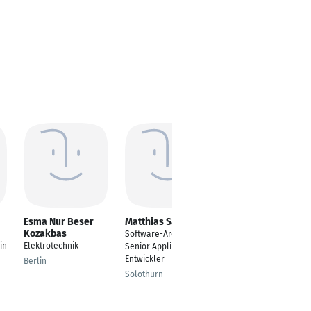
Esma Nur Beser
Matthias Sarbach
Thomas Weber
Kozakbas
Software-Architekt &
Software Developer
in
Elektrotechnik
Senior Applikations-
Baden
Entwickler
Berlin
Solothurn