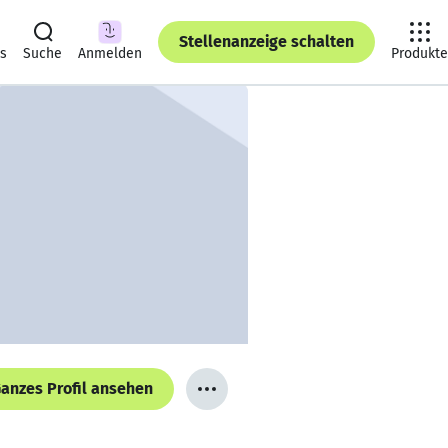
Stellenanzeige schalten
ts
Suche
Anmelden
Produkte
anzes Profil ansehen