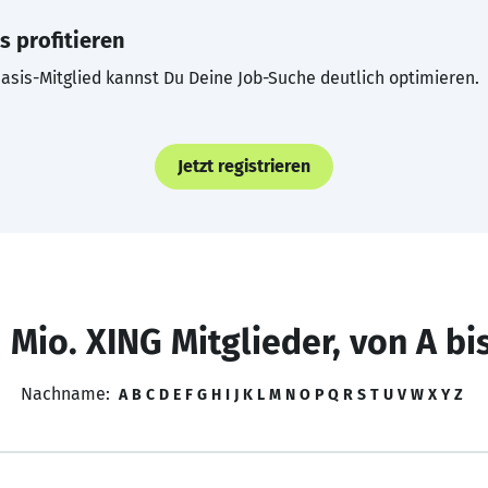
s profitieren
asis-Mitglied kannst Du Deine Job-Suche deutlich optimieren.
Jetzt registrieren
 Mio. XING Mitglieder, von A bi
Nachname:
A
B
C
D
E
F
G
H
I
J
K
L
M
N
O
P
Q
R
S
T
U
V
W
X
Y
Z