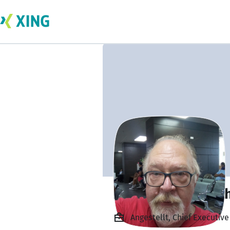
Erich Reichardt P
Angestellt, Chief Executive