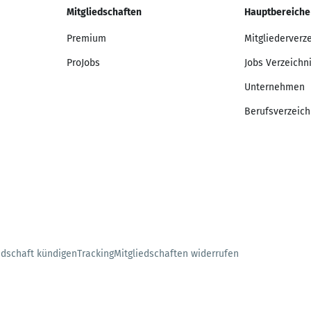
Mitgliedschaften
Hauptbereiche
Premium
Mitgliederverz
ProJobs
Jobs Verzeichn
Unternehmen
Berufsverzeich
edschaft kündigen
Tracking
Mitgliedschaften widerrufen