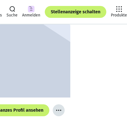
Stellenanzeige schalten
ts
Suche
Anmelden
Produkte
anzes Profil ansehen