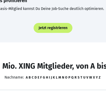
s profitieren
asis-Mitglied kannst Du Deine Job-Suche deutlich optimieren.
Jetzt registrieren
 Mio. XING Mitglieder, von A bi
Nachname:
A
B
C
D
E
F
G
H
I
J
K
L
M
N
O
P
Q
R
S
T
U
V
W
X
Y
Z