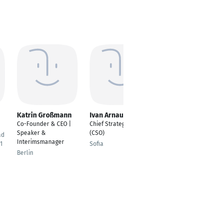
Katrin Großmann
Ivan Arnaudov
IJAZ AHAD
Co-Founder & CEO |
Chief Strategy Officer
CEO | CTO | Founder |
Speaker &
(CSO)
Software Engineering
ad
Interimsmanager
Lecturer
1
Sofia
Berlin
Pakistan