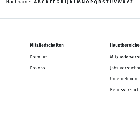
Nachname:
A
B
C
D
E
F
G
H
I
J
K
L
M
N
O
P
Q
R
S
T
U
V
W
X
Y
Z
Mitgliedschaften
Hauptbereiche
Premium
Mitgliederverz
ProJobs
Jobs Verzeichn
Unternehmen
Berufsverzeich