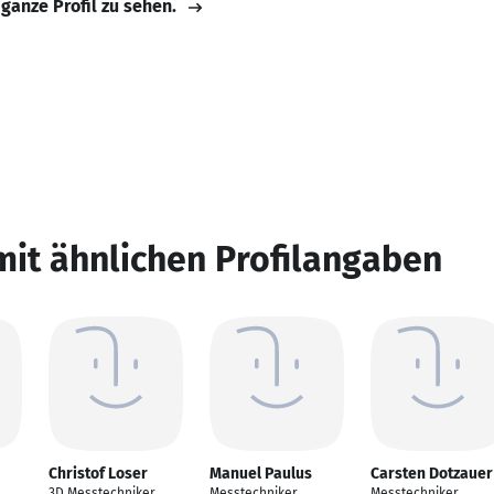
 ganze Profil zu sehen.
mit ähnlichen Profilangaben
Christof Loser
Manuel Paulus
Carsten Dotzauer
3D Messtechniker
Messtechniker
Messtechniker