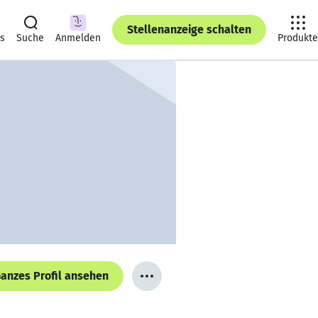
Stellenanzeige schalten
ts
Suche
Anmelden
Produkte
anzes Profil ansehen