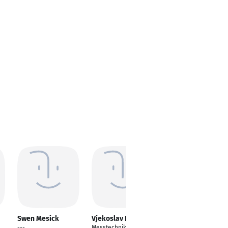
Swen Mesick
Vjekoslav Barišić
Sascha Prinz
---
Messtechniker /
CMM Operator