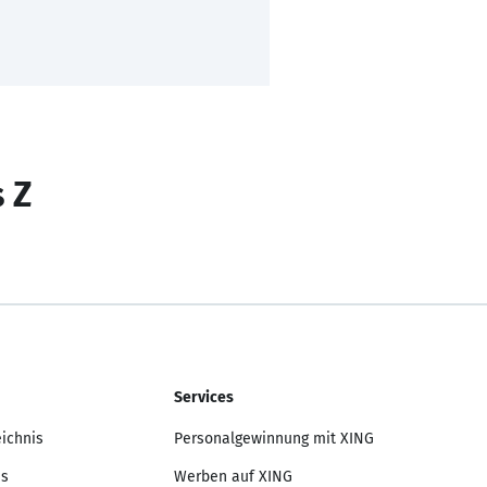
s Z
Services
eichnis
Personalgewinnung mit XING
is
Werben auf XING