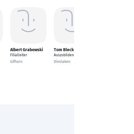
Albert Grabowski
Tom Bleckmann
Toma Philipp
Filialleiter
Auszubildender
Projektmanagement,
Beratung, Training
Gifhorn
Dinslaken
Berlin