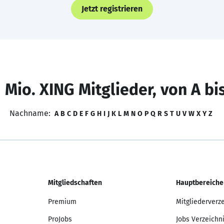
Jetzt registrieren
 Mio. XING Mitglieder, von A bi
Nachname:
A
B
C
D
E
F
G
H
I
J
K
L
M
N
O
P
Q
R
S
T
U
V
W
X
Y
Z
Mitgliedschaften
Hauptbereiche
Premium
Mitgliederverz
ProJobs
Jobs Verzeichn