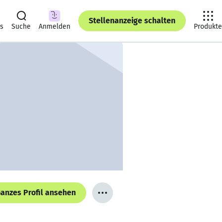
Stellenanzeige schalten
ts
Suche
Anmelden
Produkte
anzes Profil ansehen