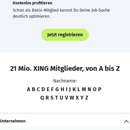
Kostenlos profitieren
Schon als Basis-Mitglied kannst Du Deine Job-Suche
deutlich optimieren.
Jetzt registrieren
21 Mio. XING Mitglieder, von A bis Z
Nachname:
A
B
C
D
E
F
G
H
I
J
K
L
M
N
O
P
Q
R
S
T
U
V
W
X
Y
Z
Unternehmen