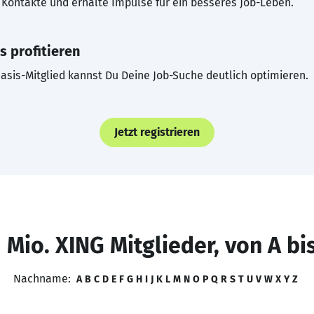
Kontakte und erhalte Impulse für ein besseres Job-Leben.
s profitieren
asis-Mitglied kannst Du Deine Job-Suche deutlich optimieren.
Jetzt registrieren
 Mio. XING Mitglieder, von A bi
Nachname:
A
B
C
D
E
F
G
H
I
J
K
L
M
N
O
P
Q
R
S
T
U
V
W
X
Y
Z