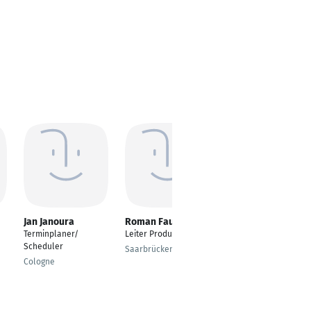
Jan Janoura
Roman Faust
Lisa Marie Lisching
Terminplaner/
Leiter Produktion
Administrator
Scheduler
Saarbrücken
Meckesheim
Cologne