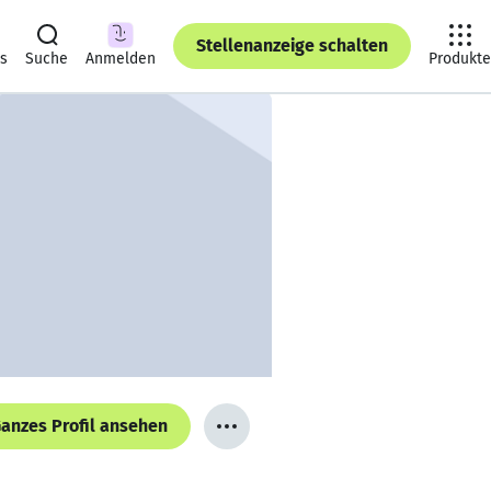
Stellenanzeige schalten
ts
Suche
Anmelden
Produkte
anzes Profil ansehen