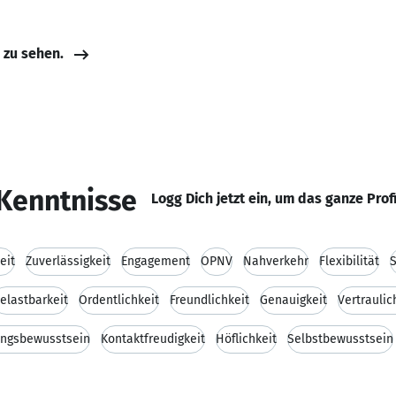
e zu sehen.
Kenntnisse
Logg Dich jetzt ein, um das ganze Prof
eit
Zuverlässigkeit
Engagement
ÖPNV
Nahverkehr
Flexibilität
S
elastbarkeit
Ordentlichkeit
Freundlichkeit
Genauigkeit
Vertraulic
ungsbewusstsein
Kontaktfreudigkeit
Höflichkeit
Selbstbewusstsein