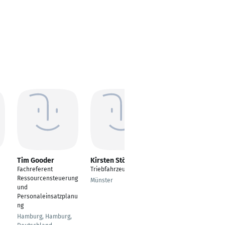
Tim Gooder
Kirsten Stöver
Fabian Daum
Fachreferent
Triebfahrzeugführerin
Technischer Leiter /
e
Ressourcensteuerung
Standort Leiter /
Münster
und
Leiter
Personaleinsatzplanu
Flottenmanagement
ng
Groß-Umstadt
Hamburg, Hamburg,
Wiebelsbach