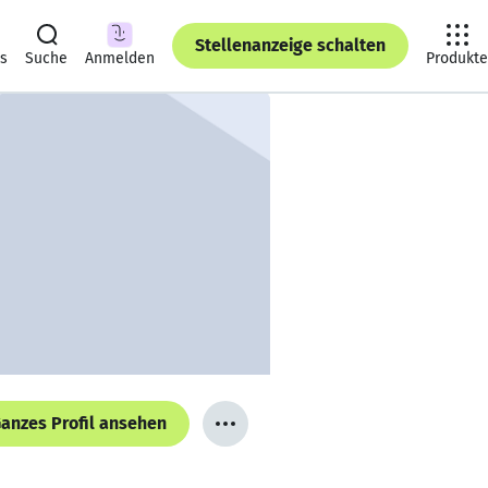
Stellenanzeige schalten
ts
Suche
Anmelden
Produkte
anzes Profil ansehen