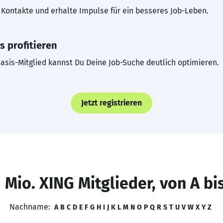
Kontakte und erhalte Impulse für ein besseres Job-Leben.
s profitieren
asis-Mitglied kannst Du Deine Job-Suche deutlich optimieren.
Jetzt registrieren
 Mio. XING Mitglieder, von A bi
Nachname:
A
B
C
D
E
F
G
H
I
J
K
L
M
N
O
P
Q
R
S
T
U
V
W
X
Y
Z