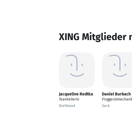
XING Mitglieder 
Jacqueline Redtka
Daniel Burbach
Teamleiterin
Fluggerätmechani
Dortmund
Seck