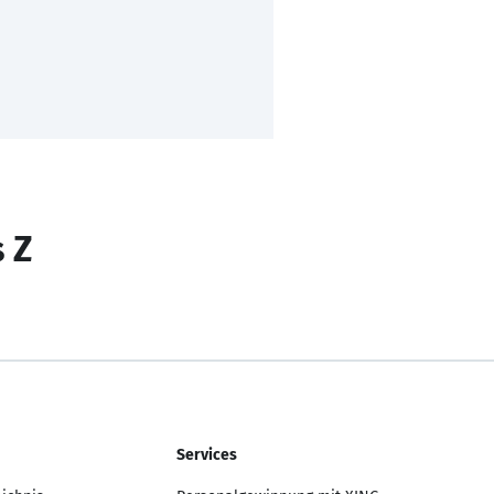
s Z
Services