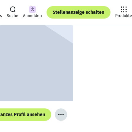
Stellenanzeige schalten
ts
Suche
Anmelden
Produkte
anzes Profil ansehen