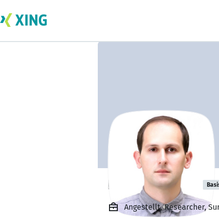
Ermal Elbasani
Basi
Angestellt, Researcher, S