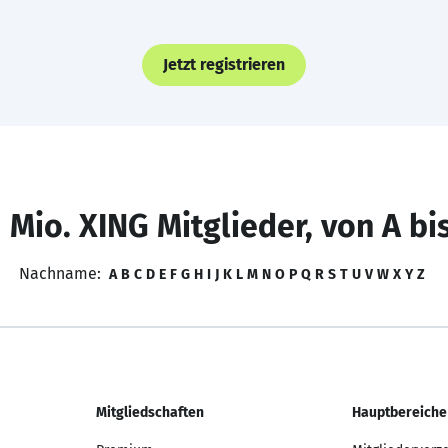
Jetzt registrieren
 Mio. XING Mitglieder, von A bi
Nachname:
A
B
C
D
E
F
G
H
I
J
K
L
M
N
O
P
Q
R
S
T
U
V
W
X
Y
Z
Mitgliedschaften
Hauptbereiche