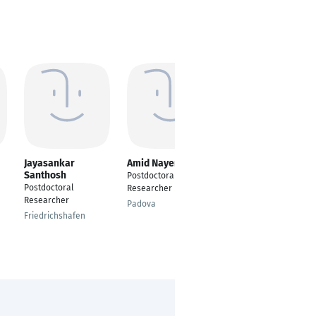
Jayasankar
Amid Nayerhoda
Zhe Shu
Santhosh
Postdoctoral
Postdoctoral
Postdoctoral
Researcher
Researcher
Researcher
Padova
Freiburg
Friedrichshafen