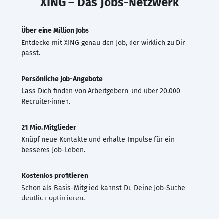
XING – Das Jobs-Netzwerk
Über eine Million Jobs
Entdecke mit XING genau den Job, der wirklich zu Dir
passt.
Persönliche Job-Angebote
Lass Dich finden von Arbeitgebern und über 20.000
Recruiter·innen.
21 Mio. Mitglieder
Knüpf neue Kontakte und erhalte Impulse für ein
besseres Job-Leben.
Kostenlos profitieren
Schon als Basis-Mitglied kannst Du Deine Job-Suche
deutlich optimieren.