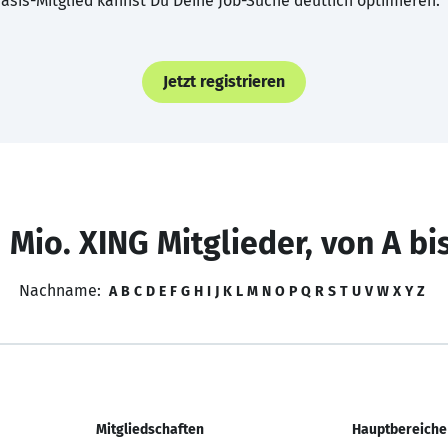
asis-Mitglied kannst Du Deine Job-Suche deutlich optimieren.
Jetzt registrieren
 Mio. XING Mitglieder, von A bi
Nachname:
A
B
C
D
E
F
G
H
I
J
K
L
M
N
O
P
Q
R
S
T
U
V
W
X
Y
Z
Mitgliedschaften
Hauptbereiche