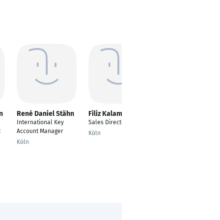
n
René Daniel Stähn
Filiz Kalaman
Nicole Lehr
International Key
Sales Director
Vertriebsmitarbeiter/
t
Account Manager
Redakteurin Website
Köln
& Social Media
Köln
Nienburg Weser