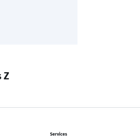
s Z
Services