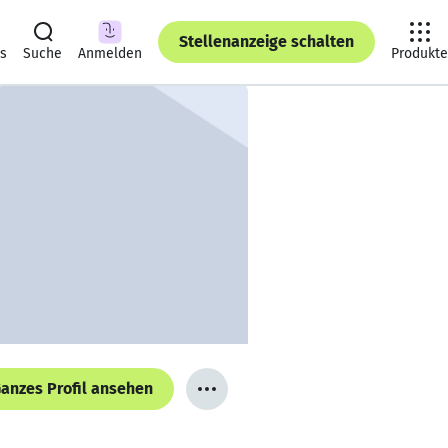
Stellenanzeige schalten
ts
Suche
Anmelden
Produkte
anzes Profil ansehen