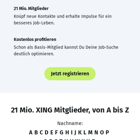
21 Mio. Mitglieder
Knüpf neue Kontakte und erhalte Impulse für ein
besseres Job-Leben.
Kostenlos profitieren
Schon als Basis-Mitglied kannst Du Deine Job-Suche
deutlich optimieren.
Jetzt registrieren
21 Mio. XING Mitglieder, von A bis Z
Nachname:
A
B
C
D
E
F
G
H
I
J
K
L
M
N
O
P