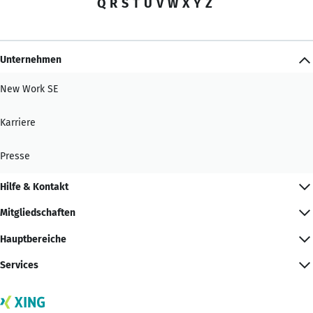
Q
R
S
T
U
V
W
X
Y
Z
Unternehmen
New Work SE
Karriere
Presse
Hilfe & Kontakt
Mitgliedschaften
Hauptbereiche
Services