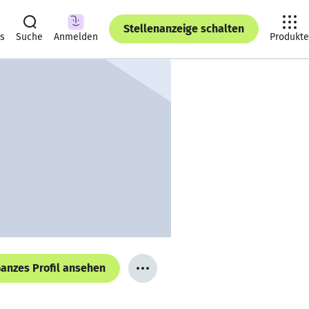
Stellenanzeige schalten
ts
Suche
Anmelden
Produkte
anzes Profil ansehen