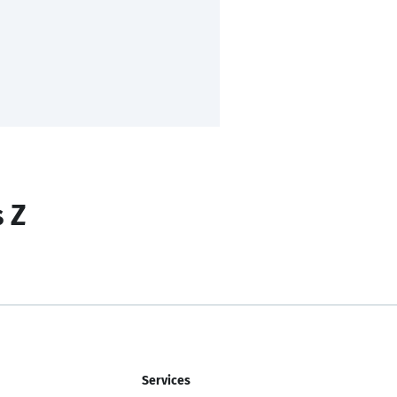
s Z
Services