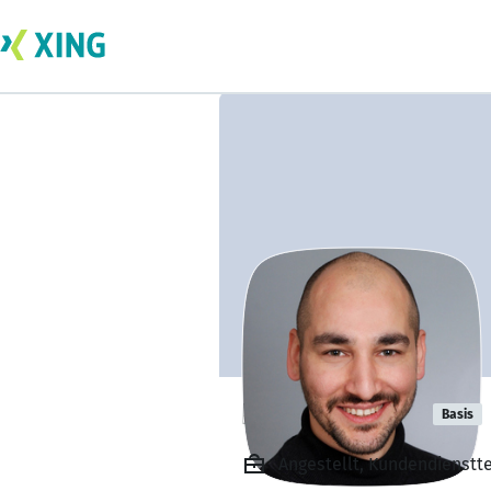
Ersan Bozkus
Basis
Angestellt, Kundendienstte