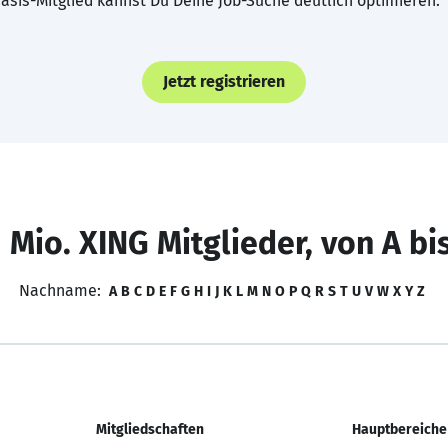
asis-Mitglied kannst Du Deine Job-Suche deutlich optimieren.
Jetzt registrieren
 Mio. XING Mitglieder, von A bi
Nachname:
A
B
C
D
E
F
G
H
I
J
K
L
M
N
O
P
Q
R
S
T
U
V
W
X
Y
Z
Mitgliedschaften
Hauptbereiche