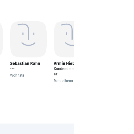
Sebastian Rahn
Armin Hieber
Max Närdemann
---
Kundendiensttechnik
Kundendiensttechnik
er
er/Projektleiter in der
Wohnste
Marktraumumstellung
Mindelheim
Dortmund