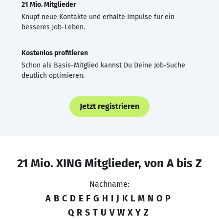
21 Mio. Mitglieder
Knüpf neue Kontakte und erhalte Impulse für ein
besseres Job-Leben.
Kostenlos profitieren
Schon als Basis-Mitglied kannst Du Deine Job-Suche
deutlich optimieren.
Jetzt registrieren
21 Mio. XING Mitglieder, von A bis Z
Nachname:
A
B
C
D
E
F
G
H
I
J
K
L
M
N
O
P
Q
R
S
T
U
V
W
X
Y
Z