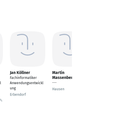
Jan Köllner
Martin
Dörte Böke
Massenberg
Fachinformatiker
Anwendungsentwickl
---
l
Anwendungsentwickl
ung
ung
Hausen
Berlin
Erbendorf
n,