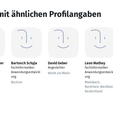
mit ähnlichen Profilangaben
ner
Bartosch Schyja
David Geber
Leon Mathey
Fachinformatiker
Angestellter
Fachinformatiker
Anwendungsentwickl
Anwendungsentwick
Wörth am Rhein
ung
ung
Bochum
Rheinbach,
Nordrhein-Westfale
Deutschland