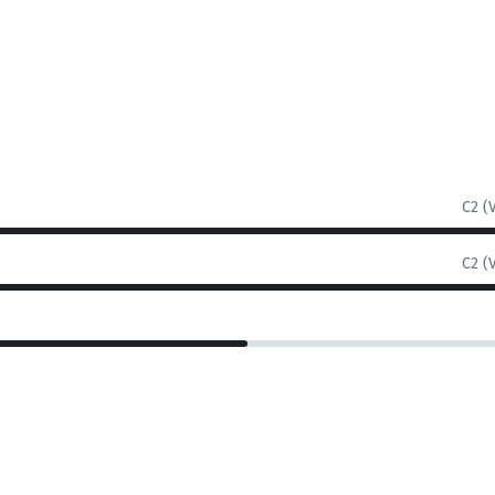
C2 (
C2 (