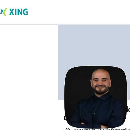
Esaleddin Kundak
ist offen für Projekte. 🔎