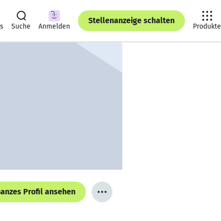
Stellenanzeige schalten
ts
Suche
Anmelden
Produkte
anzes Profil ansehen