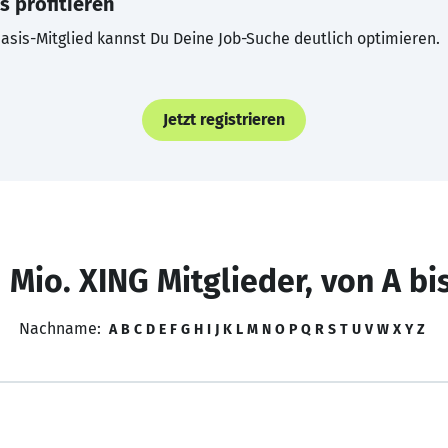
s profitieren
asis-Mitglied kannst Du Deine Job-Suche deutlich optimieren.
Jetzt registrieren
 Mio. XING Mitglieder, von A bi
Nachname:
A
B
C
D
E
F
G
H
I
J
K
L
M
N
O
P
Q
R
S
T
U
V
W
X
Y
Z