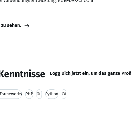
ker Anwendungsentwicklung, KUN-DAK-CI.COM
e zu sehen.
Kenntnisse
Logg Dich jetzt ein, um das ganze Prof
Frameworks
PHP
Git
Python
C#