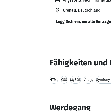
Angestellt, Fachinformati
Gronau
, Deutschland
Logg Dich ein, um alle Einträg
Fähigkeiten und 
HTML
CSS
MySQL
Vue.js
Symfony 
Werdegang