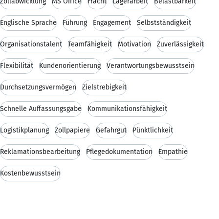
Zollabwicklung
MS Office
Fracht
Lagerarbeit
Belastbarkeit
Englische Sprache
Führung
Engagement
Selbstständigkeit
Organisationstalent
Teamfähigkeit
Motivation
Zuverlässigkeit
Flexibilität
Kundenorientierung
Verantwortungsbewusstsein
Durchsetzungsvermögen
Zielstrebigkeit
Schnelle Auffassungsgabe
Kommunikationsfähigkeit
Logistikplanung
Zollpapiere
Gefahrgut
Pünktlichkeit
Reklamationsbearbeitung
Pflegedokumentation
Empathie
Kostenbewusstsein