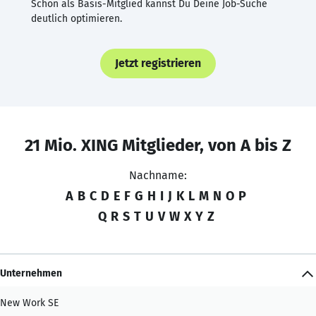
Schon als Basis-Mitglied kannst Du Deine Job-Suche
deutlich optimieren.
Jetzt registrieren
21 Mio. XING Mitglieder, von A bis Z
Nachname:
A
B
C
D
E
F
G
H
I
J
K
L
M
N
O
P
Q
R
S
T
U
V
W
X
Y
Z
Unternehmen
New Work SE