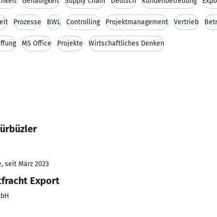
chkeit
Genauigkeit
Supply Chain
Deutsch
Kundenbetreuung
Expo
eit
Prozesse
BWL
Controlling
Projektmanagement
Vertrieb
Bet
ffung
MS Office
Projekte
Wirtschaftliches Denken
ürbüzler
, seit März 2023
tfracht Export
mbH