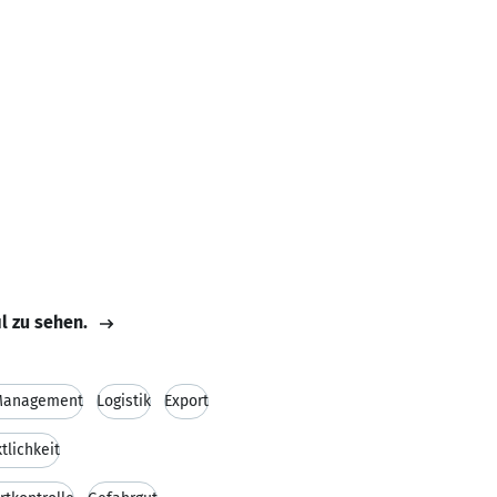
il zu sehen.
 Management
Logistik
Export
tlichkeit