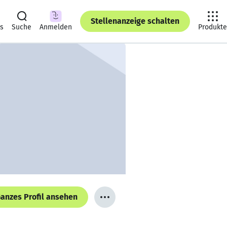
Stellenanzeige schalten
ts
Suche
Anmelden
Produkte
anzes Profil ansehen