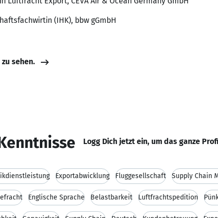
rin Luftfracht Export, CEVA Air & Ocean Germany GmbH
chaftsfachwirtin (IHK), bbw gGmbH
e zu sehen.
Kenntnisse
Logg Dich jetzt ein, um das ganze Prof
tikdienstleistung
Exportabwicklung
Fluggesellschaft
Supply Chain
efracht
Englische Sprache
Belastbarkeit
Luftfrachtspedition
Pünk