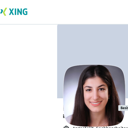
Esra Gürbüzler
Basi
ist offen für Projekte. 🔎