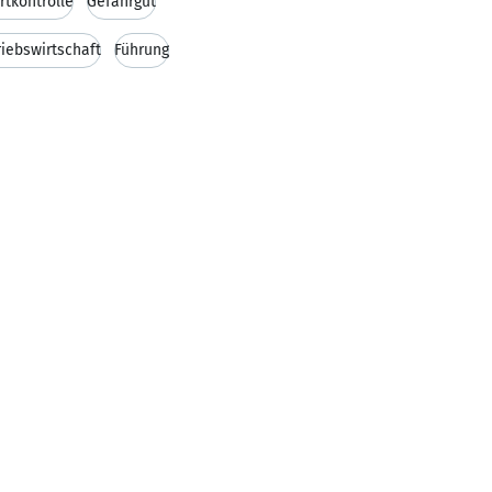
rtkontrolle
Gefahrgut
riebswirtschaft
Führung