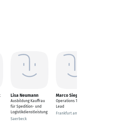
t
Lisa Neumann
Marco Siegel
Susanne Meyer
Ausbildung Kauffrau
Operations Team
Speditionskauffrau
für Spedition- und
Lead
Hamburg
Logistikdienstleistung
Frankfurt am Main
Saerbeck