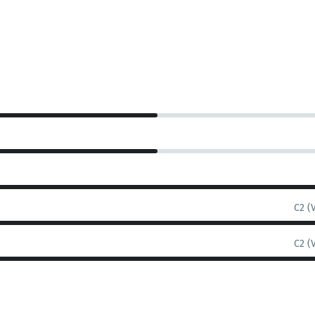
C2 (
C2 (