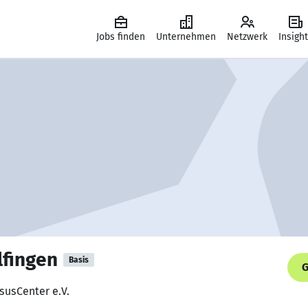
Jobs finden
Unternehmen
Netzwerk
Insigh
lfingen
Basis
G
esusCenter e.V.