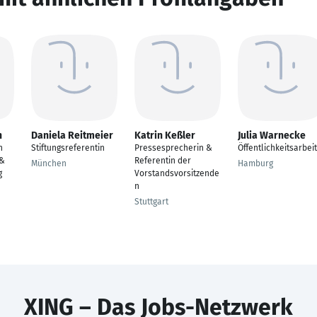
h
Daniela Reitmeier
Katrin Keßler
Julia Warnecke
n
Stiftungsreferentin
Pressesprecherin &
Öffentlichkeitsarbeit
 &
Referentin der
München
Hamburg
g
Vorstandsvorsitzende
n
Stuttgart
XING – Das Jobs-Netzwerk