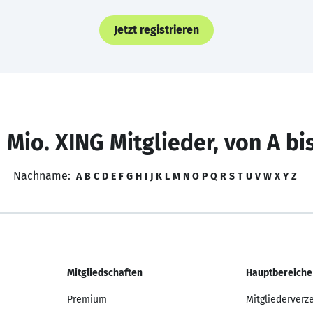
Jetzt registrieren
 Mio. XING Mitglieder, von A bi
Nachname:
A
B
C
D
E
F
G
H
I
J
K
L
M
N
O
P
Q
R
S
T
U
V
W
X
Y
Z
Mitgliedschaften
Hauptbereiche
Premium
Mitgliederverz