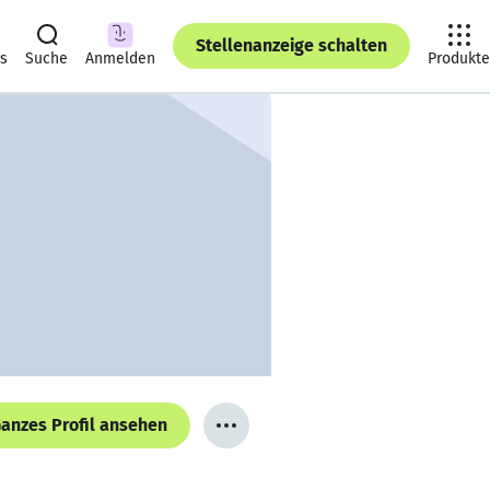
Stellenanzeige schalten
ts
Suche
Anmelden
Produkte
anzes Profil ansehen