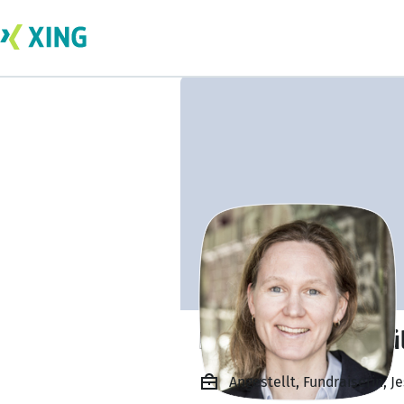
Esther Bock v. Wü
Angestellt, Fundraiserin, J