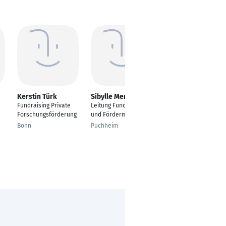
Kerstin Türk
Sibylle Merx
Sebastian Gardt
Fundraising Private
Leitung Fundraising
Fundraising /
Forschungsförderung
und Fördermitglieder
Unternehmenskooper
ationen / Förderer
Bonn
Puchheim
und Spender
München