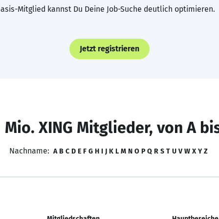
asis-Mitglied kannst Du Deine Job-Suche deutlich optimieren.
Jetzt registrieren
 Mio. XING Mitglieder, von A bi
Nachname:
A
B
C
D
E
F
G
H
I
J
K
L
M
N
O
P
Q
R
S
T
U
V
W
X
Y
Z
Mitgliedschaften
Hauptbereiche