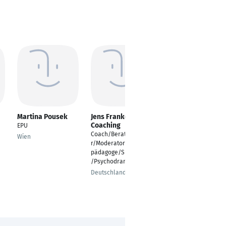
Martina Pousek
Jens Franke
Holger Schönhardt
Coaching
EPU
zertifizierter Business
Coach/Berater/Traine
Coach, Dozent, HR
Wien
r/Moderator/Theater
Business Berater, KI-
pädagoge/Supervisor
Management
/Psychodramaleiter
Berlin
Deutschland