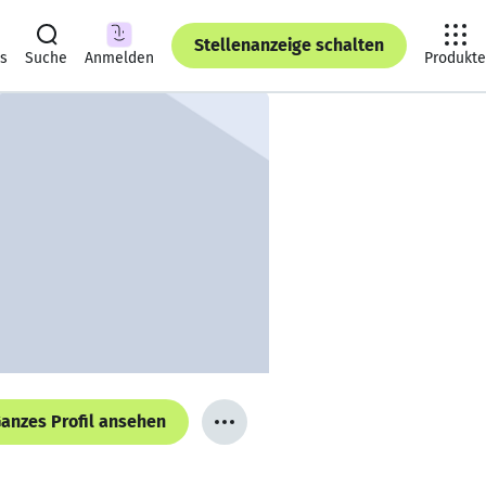
Stellenanzeige schalten
ts
Suche
Anmelden
Produkte
anzes Profil ansehen