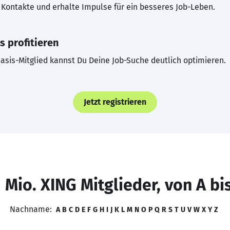
Kontakte und erhalte Impulse für ein besseres Job-Leben.
s profitieren
asis-Mitglied kannst Du Deine Job-Suche deutlich optimieren.
Jetzt registrieren
 Mio. XING Mitglieder, von A bi
Nachname:
A
B
C
D
E
F
G
H
I
J
K
L
M
N
O
P
Q
R
S
T
U
V
W
X
Y
Z