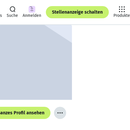
Stellenanzeige schalten
ts
Suche
Anmelden
Produkte
anzes Profil ansehen