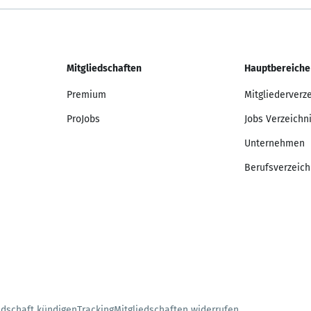
Mitgliedschaften
Hauptbereiche
Premium
Mitgliederverz
ProJobs
Jobs Verzeichn
Unternehmen
Berufsverzeich
edschaft kündigen
Tracking
Mitgliedschaften widerrufen