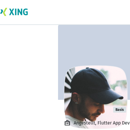
Ethen turner
Basis
Angestellt, Flutter App De