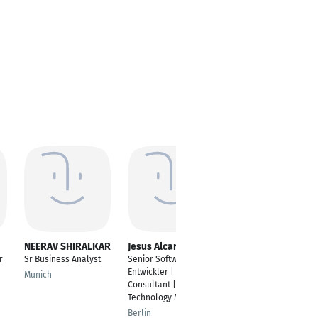
NEERAV SHIRALKAR
Jesus Alcaraz
Valerii Kolodochka
r
Sr Business Analyst
Senior Software-
Senior Software Test
Entwickler | Technical
Engineer
Munich
Consultant |
Itzehoe
Technology Manager
Berlin