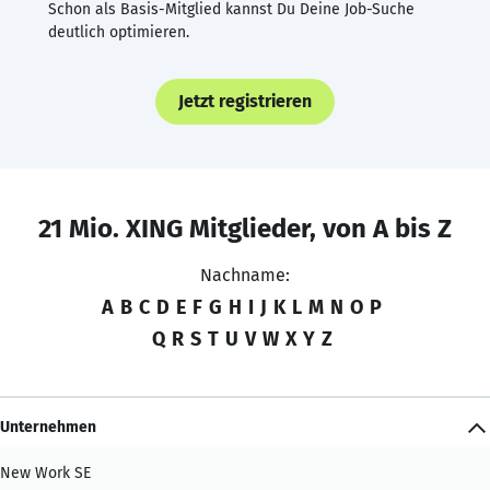
Schon als Basis-Mitglied kannst Du Deine Job-Suche
deutlich optimieren.
Jetzt registrieren
21 Mio. XING Mitglieder, von A bis Z
Nachname:
A
B
C
D
E
F
G
H
I
J
K
L
M
N
O
P
Q
R
S
T
U
V
W
X
Y
Z
Unternehmen
New Work SE