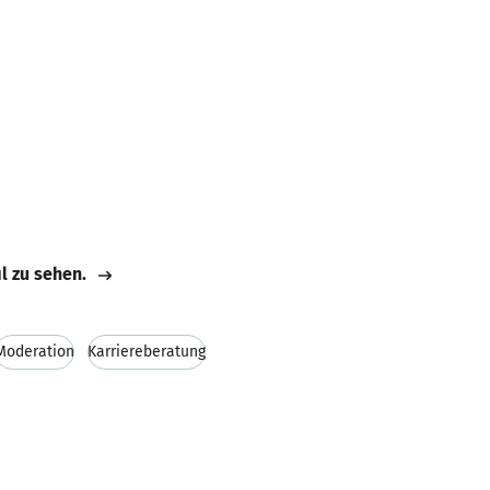
il zu sehen.
Moderation
Karriereberatung