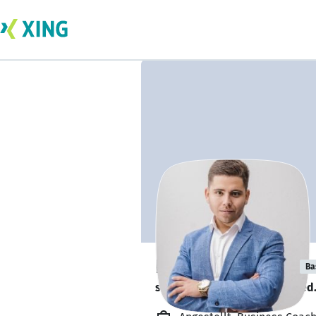
Eugen Melinger
Ba
sucht ein neues Team-Mitglied