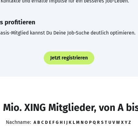
Kontakte und erhalte Impulse für ein besseres Job-Leben.
s profitieren
asis-Mitglied kannst Du Deine Job-Suche deutlich optimieren.
Jetzt registrieren
 Mio. XING Mitglieder, von A bi
Nachname:
A
B
C
D
E
F
G
H
I
J
K
L
M
N
O
P
Q
R
S
T
U
V
W
X
Y
Z