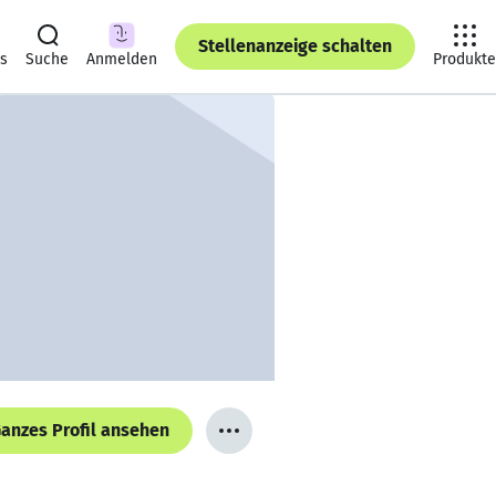
Stellenanzeige schalten
ts
Suche
Anmelden
Produkte
anzes Profil ansehen