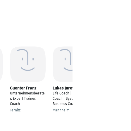
Guenter Franz
Lukas Jurewicz
Christina Göthel
Unternehmensberate
Life Coach | Agile
Coach für Frauen in
r, Expert Trainer,
Coach | Systemischer
der Karrierewelt
Coach
Business Coach
Berlin
Ternitz
Mannheim