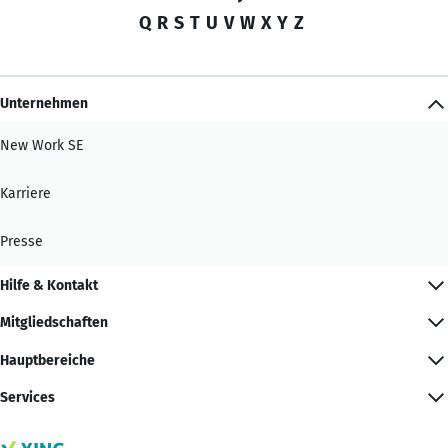
Q
R
S
T
U
V
W
X
Y
Z
Unternehmen
New Work SE
Karriere
Presse
Hilfe & Kontakt
Mitgliedschaften
Hauptbereiche
Services