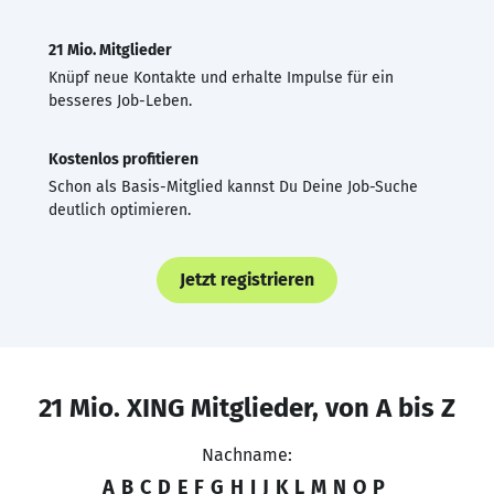
21 Mio. Mitglieder
Knüpf neue Kontakte und erhalte Impulse für ein
besseres Job-Leben.
Kostenlos profitieren
Schon als Basis-Mitglied kannst Du Deine Job-Suche
deutlich optimieren.
Jetzt registrieren
21 Mio. XING Mitglieder, von A bis Z
Nachname:
A
B
C
D
E
F
G
H
I
J
K
L
M
N
O
P