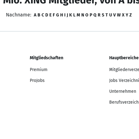
 Mio. XING Mitglieder, von A bi
Nachname:
A
B
C
D
E
F
G
H
I
J
K
L
M
N
O
P
Q
R
S
T
U
V
W
X
Y
Z
Mitgliedschaften
Hauptbereiche
Premium
Mitgliederverz
ProJobs
Jobs Verzeichn
Unternehmen
Berufsverzeich