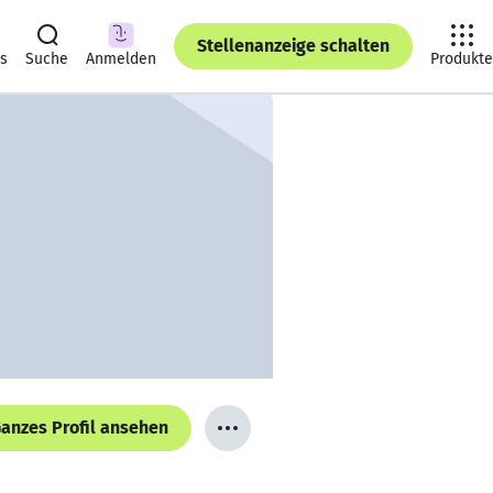
Stellenanzeige schalten
ts
Suche
Anmelden
Produkte
anzes Profil ansehen