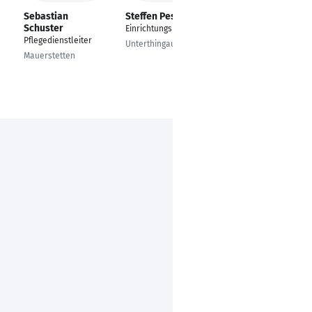
Sebastian
Steffen Pesch
Julia Zanki
Schuster
Einrichtungsleiter
Pflegedienstleiter
Pflegedienstleiter
Unterthingau
Speyer
Mauerstetten