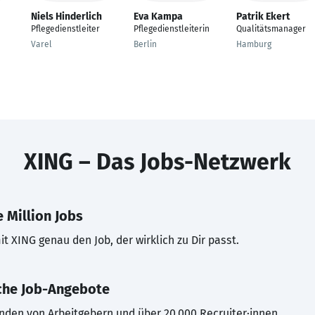
Niels Hinderlich
Eva Kampa
Patrik Ekert
Pflegedienstleiter
Pflegedienstleiterin
Qualitätsmanager
Varel
Berlin
Hamburg
XING – Das Jobs-Netzwerk
 Million Jobs
t XING genau den Job, der wirklich zu Dir passt.
che Job-Angebote
inden von Arbeitgebern und über 20.000 Recruiter·innen.