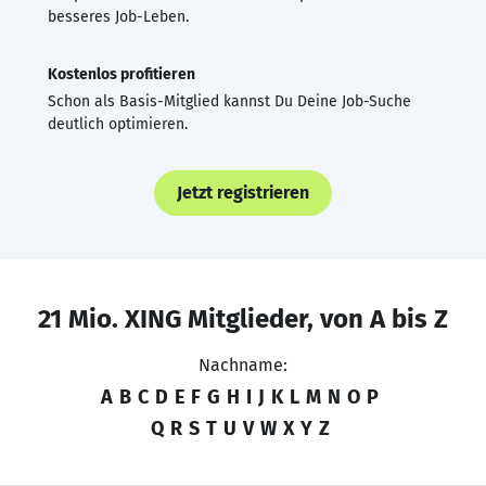
besseres Job-Leben.
Kostenlos profitieren
Schon als Basis-Mitglied kannst Du Deine Job-Suche
deutlich optimieren.
Jetzt registrieren
21 Mio. XING Mitglieder, von A bis Z
Nachname:
A
B
C
D
E
F
G
H
I
J
K
L
M
N
O
P
Q
R
S
T
U
V
W
X
Y
Z