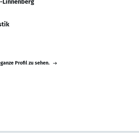
l-Linnenberg
tik
 ganze Profil zu sehen.