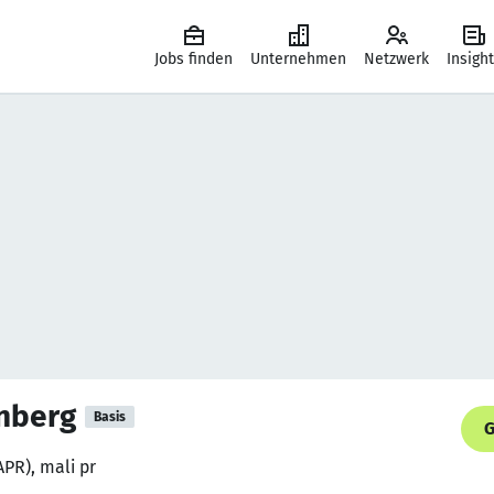
Jobs finden
Unternehmen
Netzwerk
Insigh
enberg
Basis
G
APR), mali pr