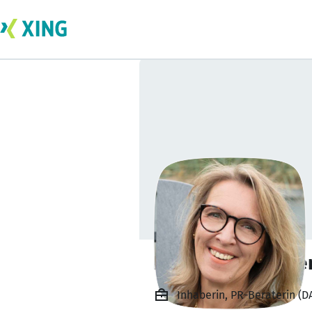
Eva Machill-Linn
Inhaberin, PR-Beraterin (D