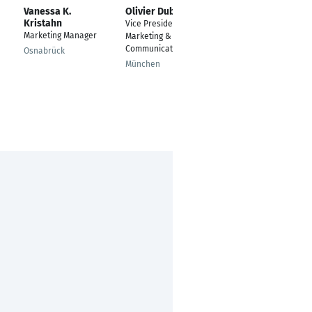
Vanessa K.
Olivier Dubois
Denis Czekalla
Kristahn
Vice President
interne
Marketing Manager
Marketing &
Kommunikation
Communications
Osnabrück
Köln
München