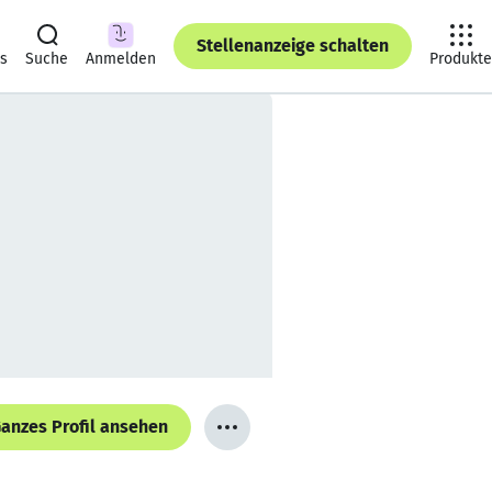
Stellenanzeige schalten
ts
Suche
Anmelden
Produkte
anzes Profil ansehen