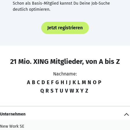
Schon als Basis-Mitglied kannst Du Deine Job-Suche
deutlich optimieren.
Jetzt registrieren
21 Mio. XING Mitglieder, von A bis Z
Nachname:
A
B
C
D
E
F
G
H
I
J
K
L
M
N
O
P
Q
R
S
T
U
V
W
X
Y
Z
Unternehmen
New Work SE