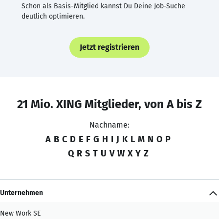
Schon als Basis-Mitglied kannst Du Deine Job-Suche
deutlich optimieren.
Jetzt registrieren
21 Mio. XING Mitglieder, von A bis Z
Nachname:
A
B
C
D
E
F
G
H
I
J
K
L
M
N
O
P
Q
R
S
T
U
V
W
X
Y
Z
Unternehmen
New Work SE