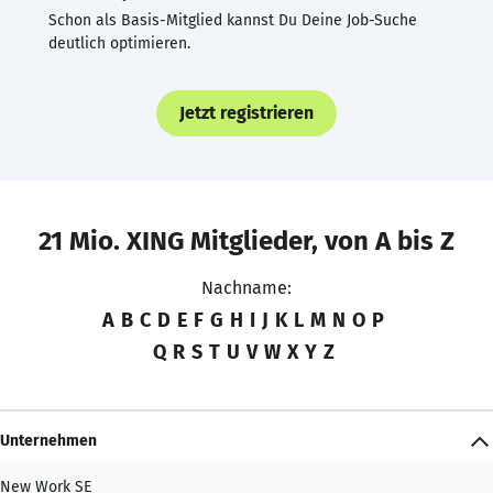
Schon als Basis-Mitglied kannst Du Deine Job-Suche
deutlich optimieren.
Jetzt registrieren
21 Mio. XING Mitglieder, von A bis Z
Nachname:
A
B
C
D
E
F
G
H
I
J
K
L
M
N
O
P
Q
R
S
T
U
V
W
X
Y
Z
Unternehmen
New Work SE