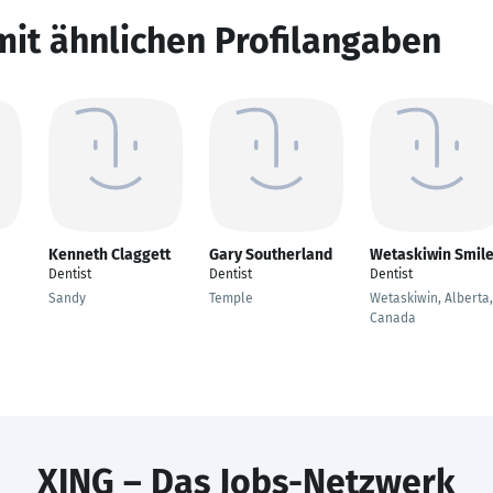
mit ähnlichen Profilangaben
Kenneth Claggett
Gary Southerland
Wetaskiwin Smil
Dentist
Dentist
Dentist
Sandy
Temple
Wetaskiwin, Alberta,
Canada
XING – Das Jobs-Netzwerk