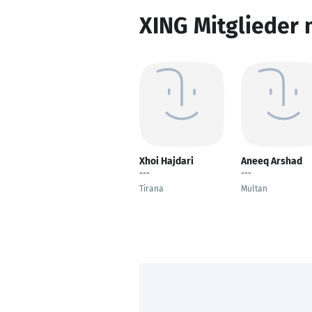
XING Mitglieder 
Xhoi Hajdari
Aneeq Arshad
---
---
Tirana
Multan