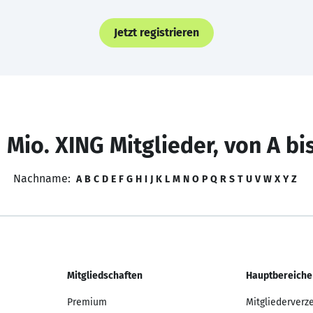
Jetzt registrieren
 Mio. XING Mitglieder, von A bi
Nachname:
A
B
C
D
E
F
G
H
I
J
K
L
M
N
O
P
Q
R
S
T
U
V
W
X
Y
Z
Mitgliedschaften
Hauptbereiche
Premium
Mitgliederverz