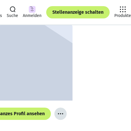
Stellenanzeige schalten
ts
Suche
Anmelden
Produkte
anzes Profil ansehen