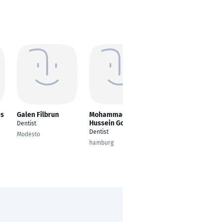
es
Galen Filbrun
Mohammad
Abd-Alrahman
Hussein Golestani
Siam
Dentist
Dentist
Dentist
Modesto
hamburg
Essen