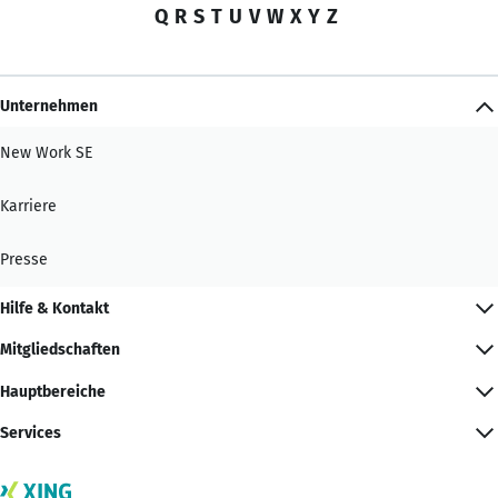
Q
R
S
T
U
V
W
X
Y
Z
Unternehmen
New Work SE
Karriere
Presse
Hilfe & Kontakt
Mitgliedschaften
Hauptbereiche
Services