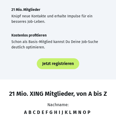
21 Mio. Mitglieder
Knüpf neue Kontakte und erhalte Impulse für ein
besseres Job-Leben.
Kostenlos profitieren
Schon als Basis-Mitglied kannst Du Deine Job-Suche
deutlich optimieren.
Jetzt registrieren
21 Mio. XING Mitglieder, von A bis Z
Nachname:
A
B
C
D
E
F
G
H
I
J
K
L
M
N
O
P