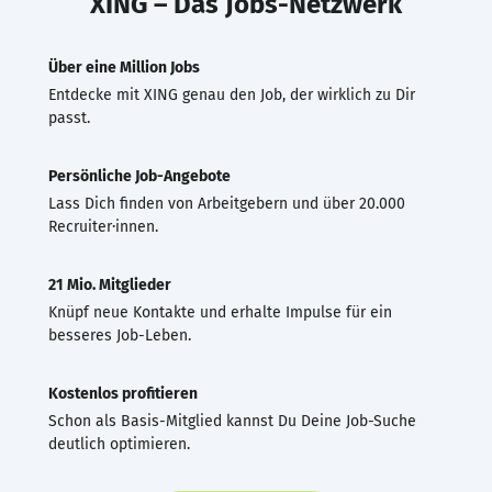
XING – Das Jobs-Netzwerk
Über eine Million Jobs
Entdecke mit XING genau den Job, der wirklich zu Dir
passt.
Persönliche Job-Angebote
Lass Dich finden von Arbeitgebern und über 20.000
Recruiter·innen.
21 Mio. Mitglieder
Knüpf neue Kontakte und erhalte Impulse für ein
besseres Job-Leben.
Kostenlos profitieren
Schon als Basis-Mitglied kannst Du Deine Job-Suche
deutlich optimieren.