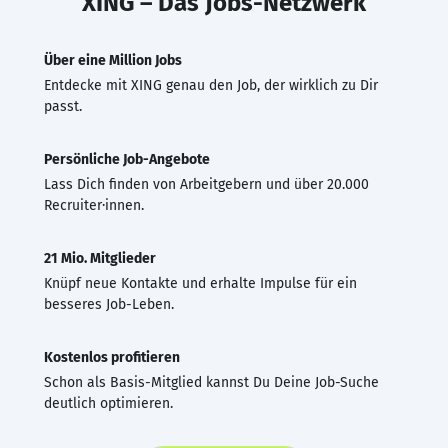
XING – Das Jobs-Netzwerk
Über eine Million Jobs
Entdecke mit XING genau den Job, der wirklich zu Dir
passt.
Persönliche Job-Angebote
Lass Dich finden von Arbeitgebern und über 20.000
Recruiter·innen.
21 Mio. Mitglieder
Knüpf neue Kontakte und erhalte Impulse für ein
besseres Job-Leben.
Kostenlos profitieren
Schon als Basis-Mitglied kannst Du Deine Job-Suche
deutlich optimieren.